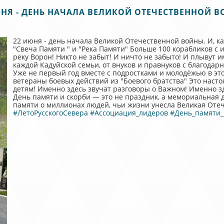
ЮНЯ - ДЕНЬ НАЧАЛА ВЕЛИКОЙ ОТЕЧЕСТВЕННОЙ В
22 июня - день начала Великой Отечественной войны. И, ка
"Свеча Памяти " и "Река Памяти" Больше 100 корабликов 
реку Ворон! Никто не забыт! И ничто не забыто! И плывут и
каждой Кадуйской семьи, от внуков и правнуков с благодар
Уже не первый год вместе с подростками и молодёжью в эт
ветераны боевых действий из "Боевого братства" Это настоя
детям! Именно здесь звучат разговоры о Важном! Именно з
День памяти и скорби — это не праздник, а мемориальная 
памяти о миллионах людей, чьи жизни унесла Великая Отеч
#ЛетоРусскогоСевера
#Ассоциация_лидеров
#День_памяти_