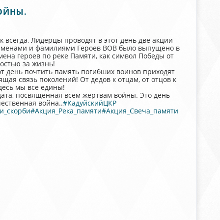
ОЙНЫ.
к всегда, Лидерцы проводят в этот день две акции
с именами и фамилиями Героев ВОВ было выпущено в
мена героев по реке Памяти, как символ Победы от
ностью за жизнь!
от день почтить память погибших воинов приходят
щая связь поколений! От дедов к отцам, от отцов к
десь мы все едины!
дата, посвященная всем жертвам войны. Это день
ественная война..
#КадуйскийЦКР
и_скорби
#Акция_Река_памяти
#Акция_Свеча_памяти