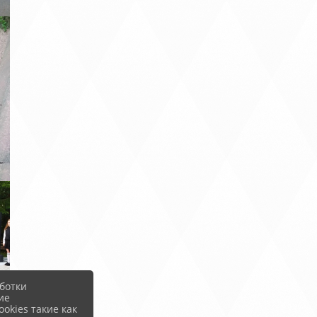
ботки
ие
okies такие как